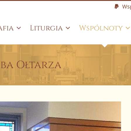
Wsp
afia
Liturgia
Wspólnoty
żba Ołtarza